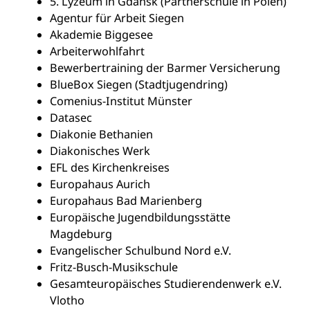
5. Lyzeum in Gdańsk (Partnerschule in Polen)
Agentur für Arbeit Siegen
Akademie Biggesee
Arbeiterwohlfahrt
Bewerbertraining der Barmer Versicherung
BlueBox Siegen (Stadtjugendring)
Comenius-Institut Münster
Datasec
Diakonie Bethanien
Diakonisches Werk
EFL des Kirchenkreises
Europahaus Aurich
Europahaus Bad Marienberg
Europäische Jugendbildungsstätte
Magdeburg
Evangelischer Schulbund Nord e.V.
Fritz-Busch-Musikschule
Gesamteuropäisches Studierendenwerk e.V.
Vlotho