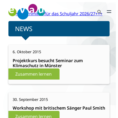
Zum
Search Button
Inhalt
+++Lernmittel für das Schuljahr 2026/27+++
Search
springen
for:
NEWS
:
Weiterlesen
6. Oktober 2015
Projektkurs
besucht
Projektkurs besucht Seminar zum
Klimaschutz in Münster
Seminar
zum
Zusammen lernen
Klimaschutz
in
Münster
:
Weiterlesen
30. September 2015
Workshop
mit
Workshop mit britischem Sänger Paul Smith
britischem
Zusammen lernen