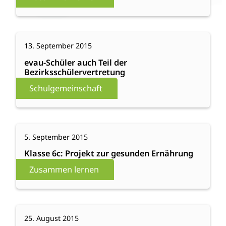
Sänger
Paul
Smith
:
Weiterlesen
13. September 2015
evau-
Schüler
evau-Schüler auch Teil der
Bezirksschülervertretung
auch
Teil
Schulgemeinschaft
der
Bezirksschülervertretung
:
Weiterlesen
5. September 2015
Klasse
6c:
Klasse 6c: Projekt zur gesunden Ernährung
Projekt
Zusammen lernen
zur
gesunden
Ernährung
:
Weiterlesen
25. August 2015
Zeichen