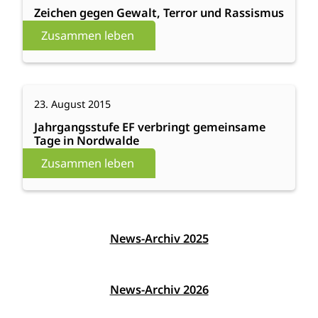
gegen
Zeichen gegen Gewalt, Terror und Rassismus
Gewalt,
Zusammen leben
Terror
und
Rassismus
:
Weiterlesen
23. August 2015
Jahrgangsstufe
EF
Jahrgangsstufe EF verbringt gemeinsame
Tage in Nordwalde
verbringt
gemeinsame
Zusammen leben
Tage
in
Nordwalde
News-Archiv 2025
News-Archiv 2026