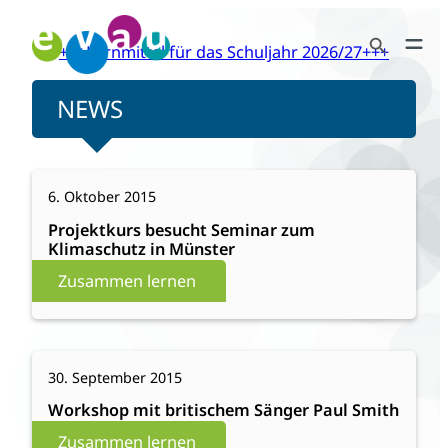
Zum
Search Button
Inhalt
+++Lernmittel für das Schuljahr 2026/27+++
Search
springen
for:
NEWS
:
Weiterlesen
6. Oktober 2015
Projektkurs
besucht
Projektkurs besucht Seminar zum
Klimaschutz in Münster
Seminar
zum
Zusammen lernen
Klimaschutz
in
Münster
:
Weiterlesen
30. September 2015
Workshop
mit
Workshop mit britischem Sänger Paul Smith
britischem
Zusammen lernen