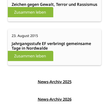
gegen
Zeichen gegen Gewalt, Terror und Rassismus
Gewalt,
Zusammen leben
Terror
und
Rassismus
:
Weiterlesen
23. August 2015
Jahrgangsstufe
EF
Jahrgangsstufe EF verbringt gemeinsame
Tage in Nordwalde
verbringt
gemeinsame
Zusammen leben
Tage
in
Nordwalde
News-Archiv 2025
News-Archiv 2026