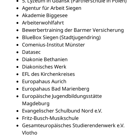
5. Lyzeum in Gdańsk (Partnerschule in Polen)
Agentur für Arbeit Siegen
Akademie Biggesee
Arbeiterwohlfahrt
Bewerbertraining der Barmer Versicherung
BlueBox Siegen (Stadtjugendring)
Comenius-Institut Münster
Datasec
Diakonie Bethanien
Diakonisches Werk
EFL des Kirchenkreises
Europahaus Aurich
Europahaus Bad Marienberg
Europäische Jugendbildungsstätte
Magdeburg
Evangelischer Schulbund Nord e.V.
Fritz-Busch-Musikschule
Gesamteuropäisches Studierendenwerk e.V.
Vlotho