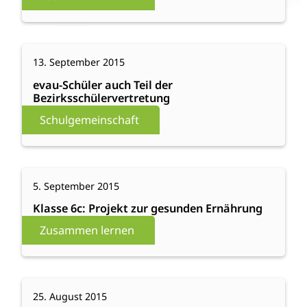
Sänger
Paul
Smith
:
Weiterlesen
13. September 2015
evau-
Schüler
evau-Schüler auch Teil der
Bezirksschülervertretung
auch
Teil
Schulgemeinschaft
der
Bezirksschülervertretung
:
Weiterlesen
5. September 2015
Klasse
6c:
Klasse 6c: Projekt zur gesunden Ernährung
Projekt
Zusammen lernen
zur
gesunden
Ernährung
:
Weiterlesen
25. August 2015
Zeichen