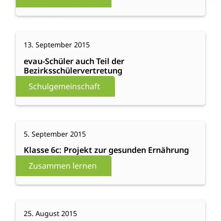
Sänger
Paul
Smith
:
Weiterlesen
13. September 2015
evau-
Schüler
evau-Schüler auch Teil der
Bezirksschülervertretung
auch
Teil
Schulgemeinschaft
der
Bezirksschülervertretung
:
Weiterlesen
5. September 2015
Klasse
6c:
Klasse 6c: Projekt zur gesunden Ernährung
Projekt
Zusammen lernen
zur
gesunden
Ernährung
:
Weiterlesen
25. August 2015
Zeichen