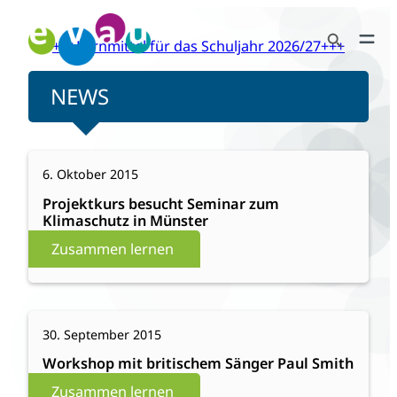
Zum
Search Button
Inhalt
+++Lernmittel für das Schuljahr 2026/27+++
Search
springen
for:
NEWS
:
Weiterlesen
6. Oktober 2015
Projektkurs
besucht
Projektkurs besucht Seminar zum
Klimaschutz in Münster
Seminar
zum
Zusammen lernen
Klimaschutz
in
Münster
:
Weiterlesen
30. September 2015
Workshop
mit
Workshop mit britischem Sänger Paul Smith
britischem
Zusammen lernen