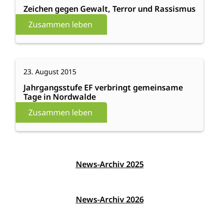
gegen
Zeichen gegen Gewalt, Terror und Rassismus
Gewalt,
Zusammen leben
Terror
und
Rassismus
:
Weiterlesen
23. August 2015
Jahrgangsstufe
EF
Jahrgangsstufe EF verbringt gemeinsame
Tage in Nordwalde
verbringt
gemeinsame
Zusammen leben
Tage
in
Nordwalde
News-Archiv 2025
News-Archiv 2026