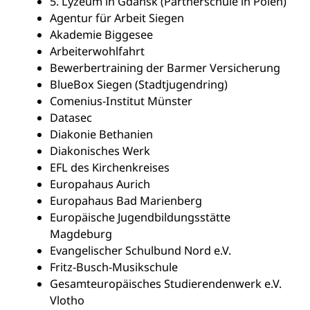
5. Lyzeum in Gdańsk (Partnerschule in Polen)
Agentur für Arbeit Siegen
Akademie Biggesee
Arbeiterwohlfahrt
Bewerbertraining der Barmer Versicherung
BlueBox Siegen (Stadtjugendring)
Comenius-Institut Münster
Datasec
Diakonie Bethanien
Diakonisches Werk
EFL des Kirchenkreises
Europahaus Aurich
Europahaus Bad Marienberg
Europäische Jugendbildungsstätte
Magdeburg
Evangelischer Schulbund Nord e.V.
Fritz-Busch-Musikschule
Gesamteuropäisches Studierendenwerk e.V.
Vlotho