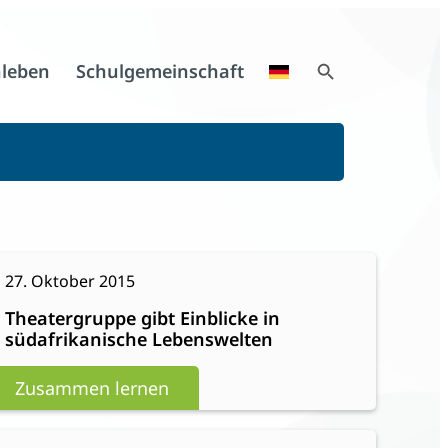
Search Button
leben
Schulgemeinschaft
Search
for:
:
eiterlesen
27. Oktober 2015
Theatergruppe
Theatergruppe gibt Einblicke in
gibt
südafrikanische Lebenswelten
Einblicke
in
Zusammen lernen
südafrikanische
Lebenswelten
:
eiterlesen