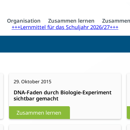
Organisation
Zusammen lernen
Zusammen
+++Lernmittel für das Schuljahr 2026/27+++
:
Weiterlesen
W
29. Oktober 2015
DNA-
DNA-Faden durch Biologie-Experiment
Faden
sichtbar gemacht
durch
Biologie-
Zusammen lernen
Experiment
sichtbar
:
Weiterlesen
W