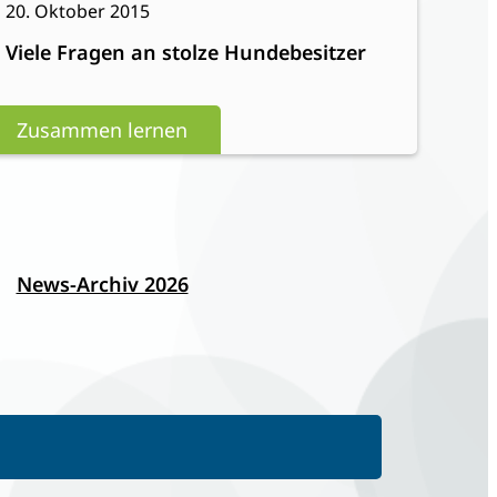
20. Oktober 2015
Viele
Viele Fragen an stolze Hundebesitzer
Fragen
an
stolze
Zusammen lernen
Hundebesitzer
News-Archiv 2026