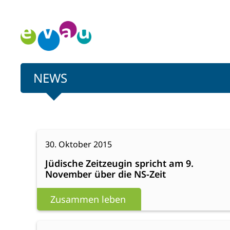
Zum
Inhalt
springen
NEWS
:
Weiterlesen
30. Oktober 2015
Jüdische
Jüdische Zeitzeugin spricht am 9.
Zeitzeugin
November über die NS-Zeit
spricht
am
Zusammen leben
9.
November
:
Weiterlesen