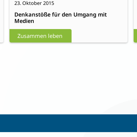
gemacht
23. Oktober 2015
Denkanstöße
Denkanstöße für den Umgang mit
für
Medien
den
Umgang
Zusammen leben
mit
Medien