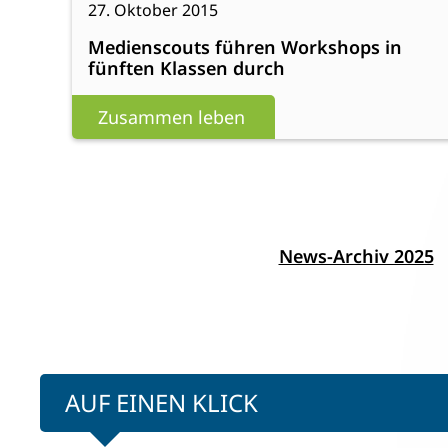
über
27. Oktober 2015
Medienscouts
die
Medienscouts führen Workshops in
führen
NS-
fünften Klassen durch
Workshops
Zeit
in
Zusammen leben
fünften
Klassen
durch
News-Archiv 2025
AUF EINEN KLICK