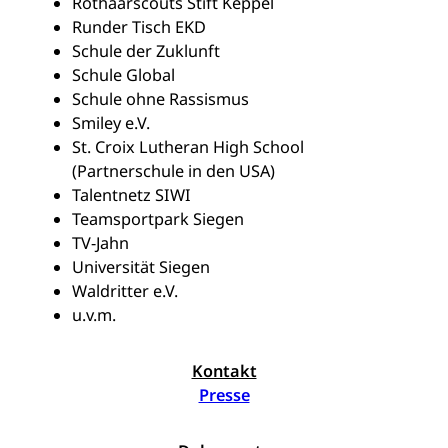
Rothaarscouts Stift Keppel
Runder Tisch EKD
Schule der Zuklunft
Schule Global
Schule ohne Rassismus
Smiley e.V.
St. Croix Lutheran High School
(Partnerschule in den USA)
Talentnetz SIWI
Teamsportpark Siegen
TV-Jahn
Universität Siegen
Waldritter e.V.
u.v.m.
Kontakt
Presse