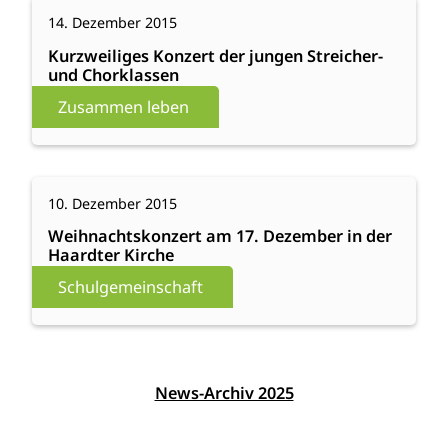
:
Weiterlesen
Q2
14. Dezember 2015
Kurzweiliges
triumphiert
Konzert
Kurzweiliges Konzert der jungen Streicher-
und Chorklassen
der
jungen
Zusammen leben
Streicher-
und
Chorklassen
:
Weiterlesen
10. Dezember 2015
Weihnachtskonzert
am
Weihnachtskonzert am 17. Dezember in der
Haardter Kirche
17.
Dezember
Schulgemeinschaft
in
der
Haardter
Kirche
News-Archiv 2025