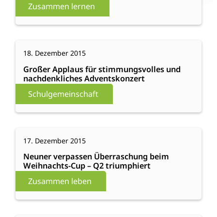
Uni:
Zusammen lernen
Beeindruckende
Versuche
und
:
Weiterlesen
volle
18. Dezember 2015
Großer
Hörsaal-
Applaus
Großer Applaus für stimmungsvolles und
Tafeln
nachdenkliches Adventskonzert
für
stimmungsvolles
Schulgemeinschaft
und
nachdenkliches
Adventskonzert
:
Weiterlesen
17. Dezember 2015
Neuner
verpassen
Neuner verpassen Überraschung beim
Weihnachts-Cup – Q2 triumphiert
Überraschung
beim
Zusammen leben
Weihnachts-
Cup
–