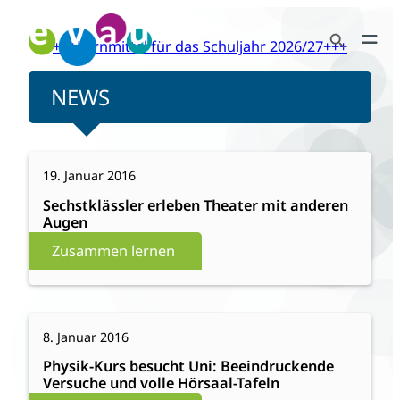
Zum
Search Button
Inhalt
+++Lernmittel für das Schuljahr 2026/27+++
Search
springen
for:
NEWS
:
Weiterlesen
19. Januar 2016
Sechstklässler
erleben
Sechstklässler erleben Theater mit anderen
Augen
Theater
mit
Zusammen lernen
anderen
Augen
:
Weiterlesen
8. Januar 2016
Physik-
Kurs
Physik-Kurs besucht Uni: Beeindruckende
Versuche und volle Hörsaal-Tafeln
besucht