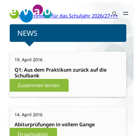
Zum
Search Button
Inhalt
+++Lernmittel für das Schuljahr 2026/27+++
Search
springen
for:
NEWS
:
Weiterlesen
19. April 2016
Q1:
Aus
Q1: Aus dem Praktikum zurück auf die
Schulbank
dem
Praktikum
Zusammen lernen
zurück
auf
die
:
Weiterlesen
Schulbank
14. April 2016
Abiturprüfungen
in
Abiturprüfungen in vollem Gange
vollem
Organisation