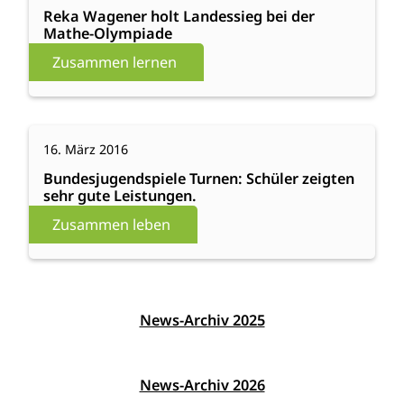
Beben
Wagener
Reka Wagener holt Landessieg bei der
Mathe-Olympiade
holt
Landessieg
Zusammen lernen
bei
der
Mathe-
:
Weiterlesen
Olympiade
16. März 2016
Bundesjugendspiele
Turnen:
Bundesjugendspiele Turnen: Schüler zeigten
sehr gute Leistungen.
Schüler
zeigten
Zusammen leben
sehr
gute
Leistungen.
News-Archiv 2025
News-Archiv 2026