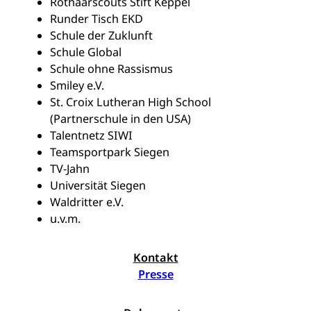
Rothaarscouts Stift Keppel
Runder Tisch EKD
Schule der Zuklunft
Schule Global
Schule ohne Rassismus
Smiley e.V.
St. Croix Lutheran High School
(Partnerschule in den USA)
Talentnetz SIWI
Teamsportpark Siegen
TV-Jahn
Universität Siegen
Waldritter e.V.
u.v.m.
Kontakt
Presse