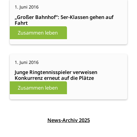
:
Weiterlesen
9.
1. Juni 2016
„Großer
Juni
Bahnhof“:
„Großer Bahnhof“: 5er-Klassen gehen auf
in
Fahrt
5er-
der
Klassen
Zusammen leben
Boschgotthardshütte
gehen
auf
Fahrt
:
Weiterlesen
1. Juni 2016
Junge
Ringtennisspieler
Junge Ringtennisspieler verweisen
Konkurrenz erneut auf die Plätze
verweisen
Konkurrenz
Zusammen leben
erneut
auf
die
Plätze
News-Archiv 2025