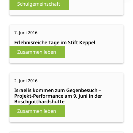
Freiluftklassenzimmer
Schulgemeinschaft
eingeweiht
:
Weiterlesen
7. Juni 2016
Erlebnisreiche
Tage
Erlebnisreiche Tage im Stift Keppel
im
Zusammen leben
Stift
Keppel
:
Weiterlesen
2. Juni 2016
Israelis
kommen
Israelis kommen zum Gegenbesuch –
Projekt-Performance am 9. Juni in der
zum
Boschgotthardshütte
Gegenbesuch
Zusammen leben
–
Projekt-
Performance
am