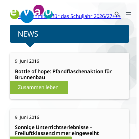
Zum
Search Button
Inhalt
+++Lernmittel für das Schuljahr 2026/27+++
Search
springen
for:
NEWS
:
Weiterlesen
9. Juni 2016
Bottle
of
Bottle of hope: Pfandflaschenaktion für
Brunnenbau
hope:
Pfandflaschenaktion
Zusammen leben
für
Brunnenbau
:
Weiterlesen
9. Juni 2016
Sonnige
Unterrichtserlebnisse
Sonnige Unterrichtserlebnisse –
Freiluftklassenzimmer eingeweiht
–