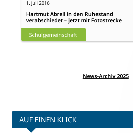
1. Juli 2016
Hartmut
Hartmut Abrell in den Ruhestand
Abrell
verabschiedet – jetzt mit Fotostrecke
in
den
Schulgemeinschaft
Ruhestand
verabschiedet
–
jetzt
mit
News-Archiv 2025
Fotostrecke
AUF EINEN KLICK