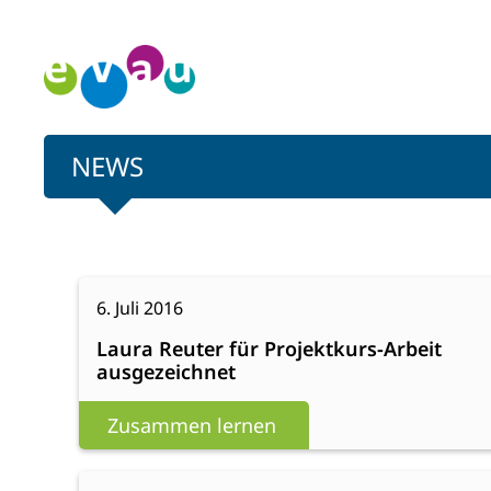
Zum
Inhalt
springen
NEWS
:
Weiterlesen
6. Juli 2016
Laura
Laura Reuter für Projektkurs-Arbeit
Reuter
ausgezeichnet
für
Projektkurs-
Zusammen lernen
Arbeit
ausgezeichnet
:
Weiterlesen