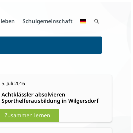
Search Button
leben
Schulgemeinschaft
Search
for:
:
eiterlesen
5. Juli 2016
Achtklässler
Achtklässler absolvieren
absolvieren
Sporthelferausbildung in Wilgersdorf
Sporthelferausbildung
in
Zusammen lernen
Wilgersdorf
:
eiterlesen