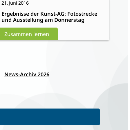
21. Juni 2016
Ergebnisse
Ergebnisse der Kunst-AG: Fotostrecke
der
und Ausstellung am Donnerstag
Kunst-
AG:
Zusammen lernen
Fotostrecke
und
Ausstellung
am
Donnerstag
News-Archiv 2026