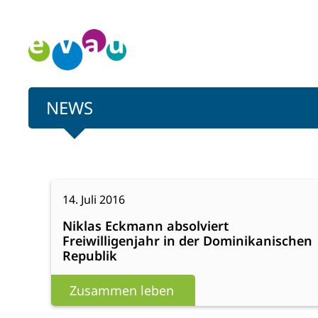
Zum
Inhalt
springen
NEWS
:
Weiterlesen
14. Juli 2016
Niklas
Niklas Eckmann absolviert
Eckmann
Freiwilligenjahr in der Dominikanischen
absolviert
Republik
Freiwilligenjahr
in
Zusammen leben
der