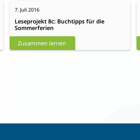
:
Weiterlesen
W
7. Juli 2016
Leseprojekt
Leseprojekt 8c: Buchtipps für die
8c:
Sommerferien
Buchtipps
für
Zusammen lernen
die
Sommerferien