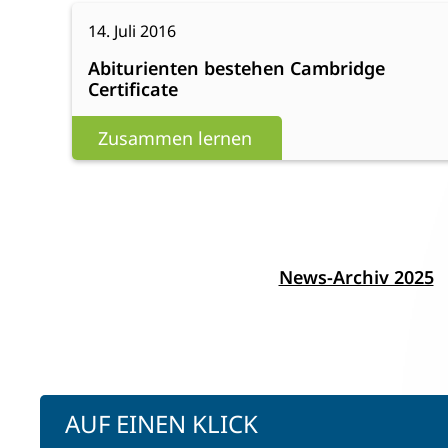
Dominikanischen
:
Weiterlesen
14. Juli 2016
Republik
Abiturienten
Abiturienten bestehen Cambridge
bestehen
Certificate
Cambridge
Certificate
Zusammen lernen
News-Archiv 2025
AUF EINEN KLICK