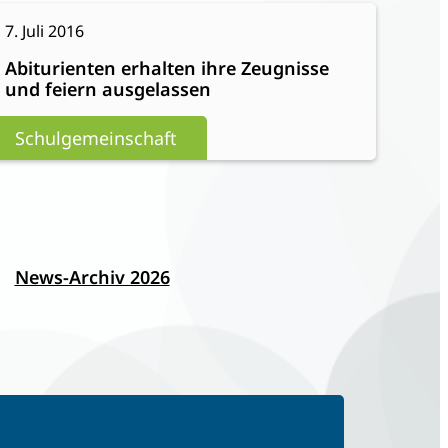
Schülerlauf
:
eiterlesen
7. Juli 2016
Abiturienten
Abiturienten erhalten ihre Zeugnisse
erhalten
und feiern ausgelassen
ihre
Zeugnisse
Schulgemeinschaft
und
feiern
ausgelassen
News-Archiv 2026