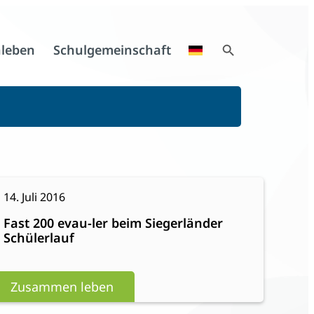
Search Button
leben
Schulgemeinschaft
Search
for:
:
eiterlesen
14. Juli 2016
Fast
Fast 200 evau-ler beim Siegerländer
200
Schülerlauf
evau-
ler
beim
Zusammen leben
Siegerländer