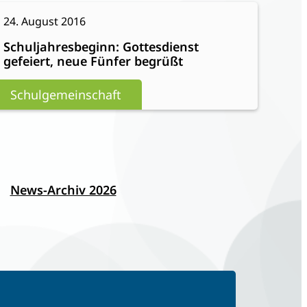
Stettner
:
eiterlesen
24. August 2016
übernimmt
Schuljahresbeginn:
Vorsitz
Schuljahresbeginn: Gottesdienst
Gottesdienst
in
gefeiert, neue Fünfer begrüßt
gefeiert,
der
neue
Schulgemeinschaft
Schulpflegschaft
Fünfer
begrüßt
News-Archiv 2026