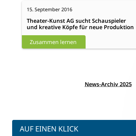
:
Weiterlesen
15. September 2016
Theater-
Theater-Kunst AG sucht Schauspieler
Kunst
und kreative Köpfe für neue Produktion
AG
sucht
Zusammen lernen
Schauspieler
und
kreative
Köpfe
für
News-Archiv 2025
neue
Produktion
AUF EINEN KLICK