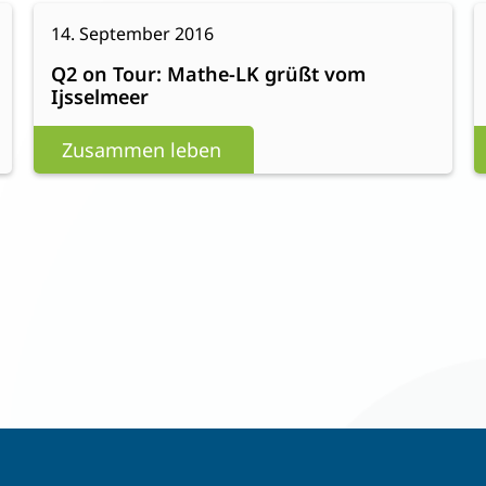
:
Weiterlesen
W
14. September 2016
Q2
Q2 on Tour: Mathe-LK grüßt vom
on
Ijsselmeer
Tour:
Mathe-
Zusammen leben
LK
grüßt
vom
Ijsselmeer