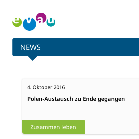
Zum
Inhalt
springen
NEWS
:
Weiterlesen
4. Oktober 2016
Polen-
Polen-Austausch zu Ende gegangen
Austausch
zu
Ende
gegangen
Zusammen leben