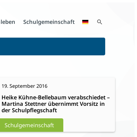
Search Button
leben
Schulgemeinschaft
Search
for:
:
eiterlesen
19. September 2016
Heike
Heike Kühne-Bellebaum verabschiedet –
Kühne-
Martina Stettner übernimmt Vorsitz in
Bellebaum
der Schulpflegschaft
verabschiedet
–
Schulgemeinschaft
Martina